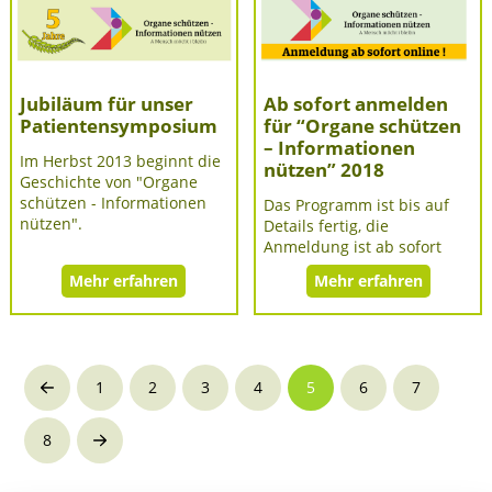
Jubiläum für unser
Ab sofort anmelden
Patientensymposium
für “Organe schützen
– Informationen
Im Herbst 2013 beginnt die
nützen” 2018
Geschichte von "Organe
schützen - Informationen
Das Programm ist bis auf
nützen".
Details fertig, die
Anmeldung ist ab sofort
Mehr erfahren
Mehr erfahren
1
2
3
4
5
6
7
Prev
8
Next