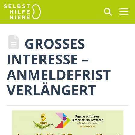
GROSSES I
NTERESSE – A
NMELDEFRIST V
ERLÄNGERT