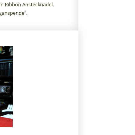
een Ribbon Anstecknadel.
rganspende“.