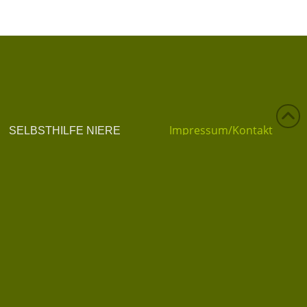
Impressum/Kontakt
SELBSTHILFE NIERE
Tel. 0676/402 83 04
Datenschutzerklärung
info@selbsthilfe-niere.at
Datenschutz
Privatsphäre-Einstellungen ändern