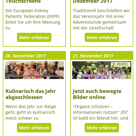
Touchscreens
Dezember 2017
Die European Kidney
Traditionell beschließen wir
Patients' Federation (EKPF)
das Vereinsjahr mit einer
bittet Sie um Ihre Meinung
Adventstunde gemeinsam
zu
mit der Gesellschaft
Mehr erfahren
Mehr erfahren
28. November 2017
21. November 2017
Kulinarisch das Jahr
Jetzt auch bewegte
abgeschlossen
Bilder online
Wenn das Jahr zur Neige
"Organe schützen -
geht, geht es kulinarisch
Informationen nützen" 207
meist schwer zu
ist bald ein Monat her, und
Mehr erfahren
Mehr erfahren