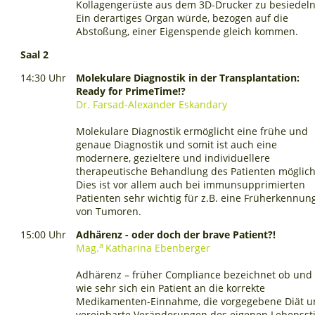
Kollagengerüste aus dem 3D-Drucker zu besiedeln
Ein derartiges Organ würde, bezogen auf die
Abstoßung, einer Eigenspende gleich kommen.
Saal 2
14:30 Uhr
Molekulare Diagnostik in der Transplantation:
Ready for PrimeTime!?
Dr. Farsad-Alexander Eskandary
Molekulare Diagnostik ermöglicht eine frühe und
genaue Diagnostik und somit ist auch eine
modernere, gezieltere und individuellere
therapeutische Behandlung des Patienten möglich
Dies ist vor allem auch bei immunsupprimierten
Patienten sehr wichtig für z.B. eine Früherkennun
von Tumoren.
15:00 Uhr
Adhärenz - oder doch der brave Patient?!
a
Mag.
Katharina Ebenberger
Adhärenz – früher Compliance bezeichnet ob und
wie sehr sich ein Patient an die korrekte
Medikamenten-Einnahme, die vorgegebene Diät 
vereinbarte Veränderungen des eigenen Lebenssti