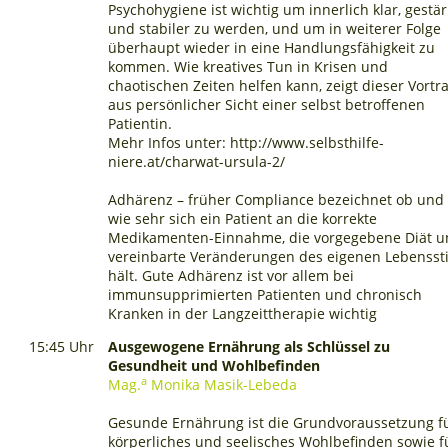
Psychohygiene ist wichtig um innerlich klar, gestär
und stabiler zu werden, und um in weiterer Folge
überhaupt wieder in eine Handlungsfähigkeit zu
kommen. Wie kreatives Tun in Krisen und
chaotischen Zeiten helfen kann, zeigt dieser Vortr
aus persönlicher Sicht einer selbst betroffenen
Patientin.
Mehr Infos unter: http://www.selbsthilfe-
niere.at/charwat-ursula-2/
Adhärenz – früher Compliance bezeichnet ob und
wie sehr sich ein Patient an die korrekte
Medikamenten-Einnahme, die vorgegebene Diät 
vereinbarte Veränderungen des eigenen Lebenssti
hält. Gute Adhärenz ist vor allem bei
immunsupprimierten Patienten und chronisch
Kranken in der Langzeittherapie wichtig
15:45 Uhr
Ausgewogene Ernährung als Schlüssel zu
Gesundheit und Wohlbefinden
a
Mag.
Monika Masik-Lebeda
Gesunde Ernährung ist die Grundvoraussetzung f
körperliches und seelisches Wohlbefinden sowie f