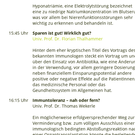
Hyponatriämie, eine Elektrolytstörung bezeichnet
eine zu niedrige Natriumkonzentration im Blutser
was vor allem bei Nierenfunktionsstörungen sehr
wichtig zu erkennen und behandeln ist.
15:45 Uhr
Sparen ist gut! Wirklich gut?
Univ. Prof. Dr. Florian Thalhammer
Hinter dem eher kryptischen Titel des Vortrags de
bekannten Immunologen steckt ein Vortrag um u
über den Einsatz von Antibiotika, wie eine Änderu
in der Verwendung, vor allem geringere Dosierung
neben finanziellem Einsparungspotential andere
positive oder negative Effekte auf die PatientInnen
das medizinische Personal oder das
Geundheitssystem im Allgemeinen hat.
16:15 Uhr
Immuntoleranz – nah oder fern?
Univ. Prof. Dr. Thomas Wekerle
Ein möglicherweise erfolgversprechender Weg zur
Verminderung bzw. zum völligen Ausschluss einer
immunologisch bedingten Abstoßungsreaktion na
einer Organtransplantation könnte die begleitend