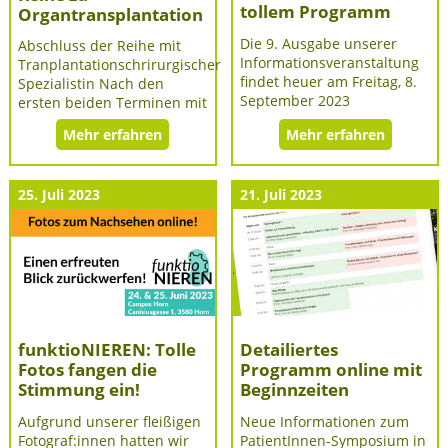
tollem Programm
Organtransplantation
Die 9. Ausgabe unserer
Abschluss der Reihe mit
Informationsveranstaltung
Tranplantationschrirurgischer
findet heuer am Freitag, 8.
Spezialistin Nach den
September 2023
ersten beiden Terminen mit
Mehr erfahren
Mehr erfahren
25. Juli 2023
21. Juli 2023
funktioNIEREN: Tolle
Detailiertes
Fotos fangen die
Programm online mit
Stimmung ein!
Beginnzeiten
Aufgrund unserer fleißigen
Neue Informationen zum
Fotograf:innen hatten wir
PatientInnen-Symposium in