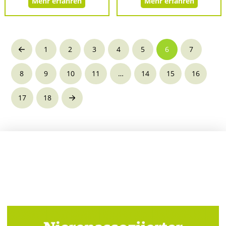
Mehr erfahren
Mehr erfahren
1
2
3
4
5
6
7
Prev
8
9
10
11
…
14
15
16
17
18
Next