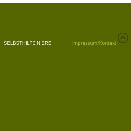
Impressum/Kontakt
SELBSTHILFE NIERE
Tel. 0676/402 83 04
Datenschutzerklärung
info@selbsthilfe-niere.at
Datenschutz
Privatsphäre-Einstellungen ändern