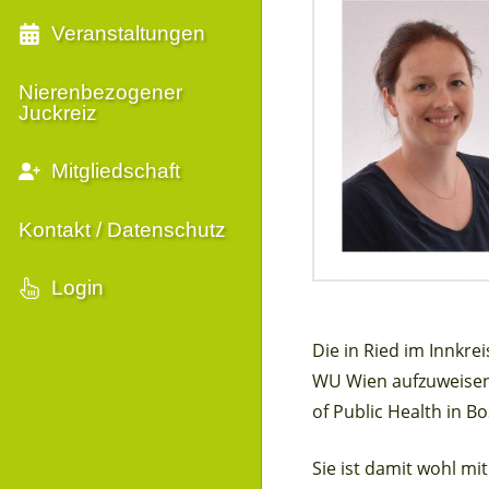
Veranstaltungen
Nierenbezogener
Juckreiz
Mitgliedschaft
Kontakt / Datenschutz
Login
Die in Ried im Innkre
WU Wien aufzuweisen 
of Public Health in B
Sie ist damit wohl m