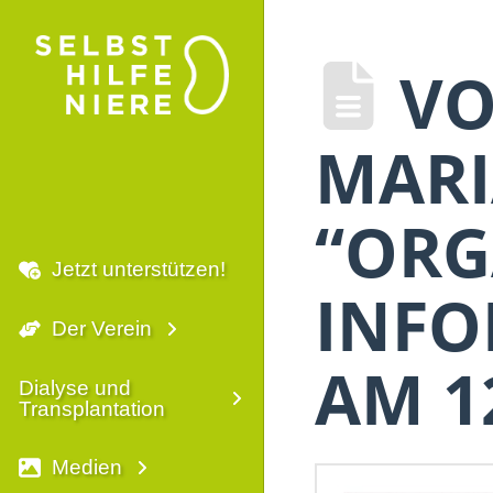
VO
MARI
“ORG
Jetzt unterstützen!
INFO
Der Verein
AM 1
Dialyse und
Transplantation
Medien