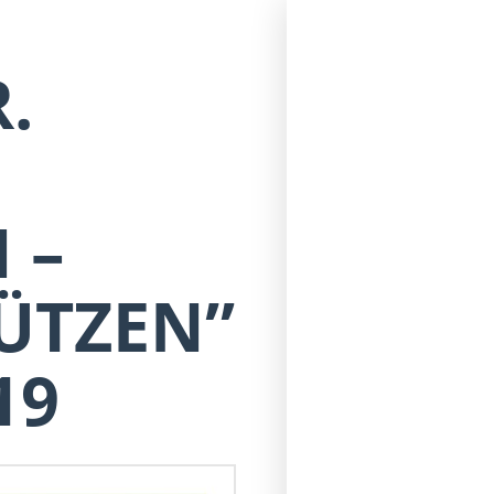
.
 –
ÜTZEN”
19