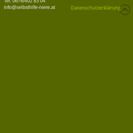
Tel. 0676/402 83 04
Datenschutzerklärung
info@selbsthilfe-niere.at
Datenschutz
Privatsphäre-Einstellungen ändern
WordPress Cookie Hinweis von Real Cookie Banner