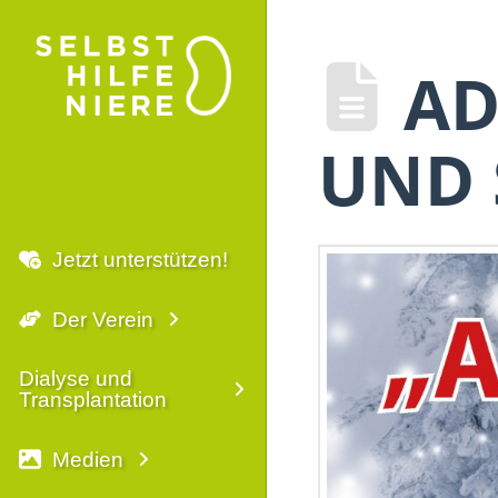
AD
UND 
Jetzt unterstützen!
Der Verein
Dialyse und
Transplantation
Medien