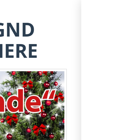
GND
IERE