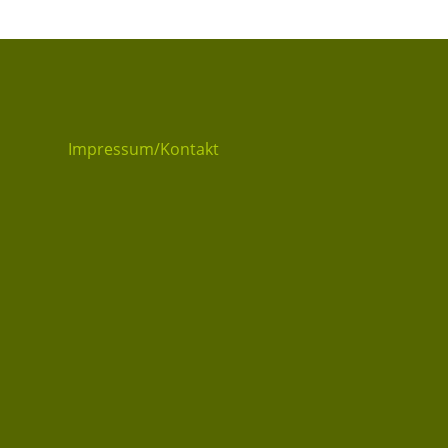
Impressum/Kontakt
Datenschutzerklärung
t
Datenschu
Privatsphäre-Ein