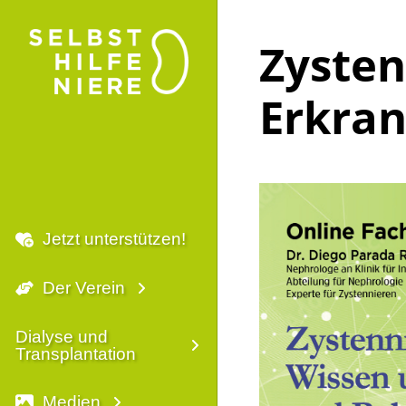
Zysten
Erkra
Jetzt unterstützen!
Der Verein
Dialyse und
Transplantation
Medien