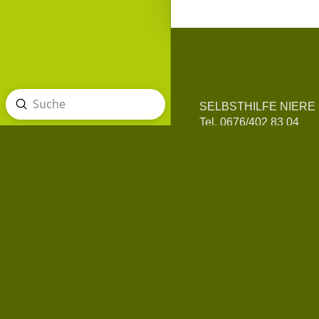
Absenden
SELBSTHILFE NIERE
Suche
Tel. 0676/402 83 04
info@selbsthilfe-niere.a