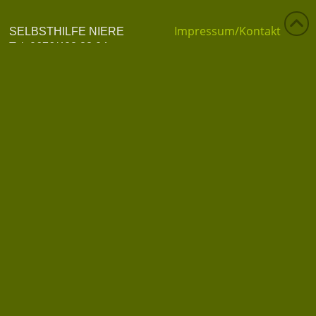
Impressum/Kontakt
SELBSTHILFE NIERE
Tel. 0676/402 83 04
Datenschutzerklärung
info@selbsthilfe-niere.at
Datenschutz
Privatsphäre-Einstellungen ändern