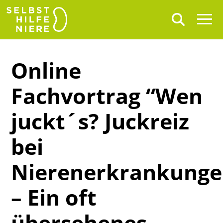
Online
Fachvortrag “Wen
juckt´s? Juckreiz
bei
Nierenerkrankung
– Ein oft
übersehenes