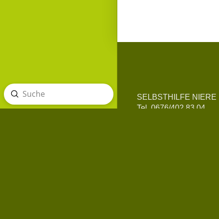
Absenden
SELBSTHILFE NIERE
Suche
Tel. 0676/402 83 04
info@selbsthilfe-niere.a