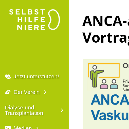
ANCA-a
Vortra
Jetzt unterstützen!
Der Verein
Dialyse und
Transplantation
Medien