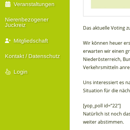
Veranstaltungen
Nierenbezogener
Juckreiz
Das aktuelle Voting 
Mitgliedschaft
Wir können heuer er
erwarten wir einen g
Kontakt / Datenschutz
Niederösterreich, Bu
Verkehrsmitteln anr
Login
Uns interessiert es 
Situation für die näc
[yop_poll id=”22″]
Natürlich ist noch da
weiter abstimmen.