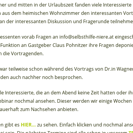
r und mitten in der Urlaubszeit fanden viele Interessierte
 aus dem heimischen Wohnzimmer den interessanten Vortr
 an der interessanten Diskussion und Fragerunde teilnehme
ressenten vorab Fragen an info@selbsthilfe-niere.at eingesc
Funktion an Gastgeber Claus Pohnitzer ihre Fragen deponier
n die Vortragenden.
 war teilweise schon während des Vortrags von Dr.in Wagner
urden auch nachher noch besprochen.
 alle Interessierte, die an dem Abend keine Zeit hatten oder
binar nochmal ansehen. Dieser werden wir einige Wochen o
dauerhaft zum Nachsehen anbieten.
en gibt es
HIER…
zu sehen. Einfach klicken und nochmal ans
bei sein. Die nächsten Termine sind alle schon in unserem
T