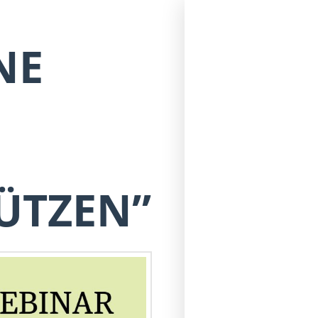
NE
ÜTZEN”