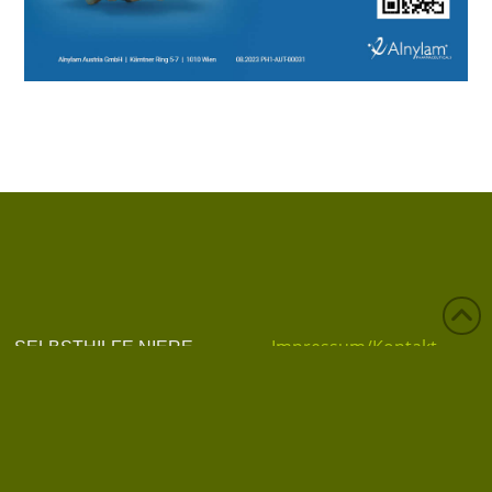
Impressum/Kontakt
SELBSTHILFE NIERE
Tel. 0676/402 83 04
Datenschutzerklärung
info@selbsthilfe-niere.at