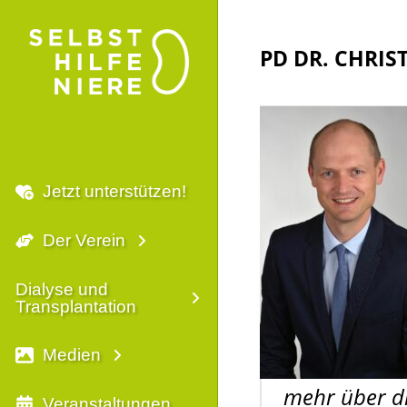
PD DR. CHRIS
Jetzt unterstützen!
Der Verein
Dialyse und
Transplantation
Medien
mehr über di
Veranstaltungen