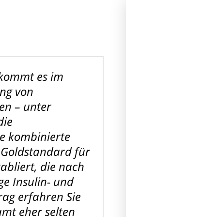
n kommt es im
ung von
en – unter
die
ie kombinierte
 Goldstandard für
abliert, die nach
ge Insulin- und
trag erfahren Sie
amt eher selten