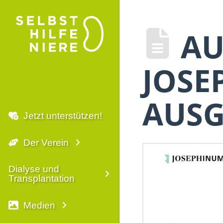
AU
JOSE
AUS
Jetzt unterstützen!
Der Verein
Dialyse und
Transplantation
Medien