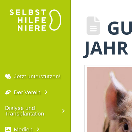
GU
JAHR
Jetzt unterstützen!
Der Verein
Dialyse und
Transplantation
Medien