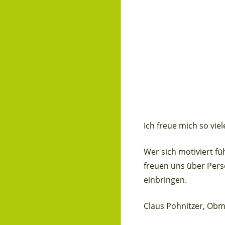
Ich freue mich so vi
Wer sich motiviert f
freuen uns über Pers
einbringen.
Claus Pohnitzer, Obm