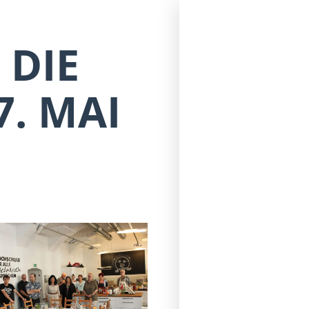
 DIE
7. MAI